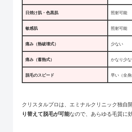
日焼け肌・色黒肌
照射可能
敏感肌
照射可能
痛み（熱破壊式）
少ない
痛み（蓄熱式）
かなり少な
脱毛のスピード
早い（全身
クリスタルプロは、エミナルクリニック独自
り替えて脱毛が可能
なので、あらゆる毛質に