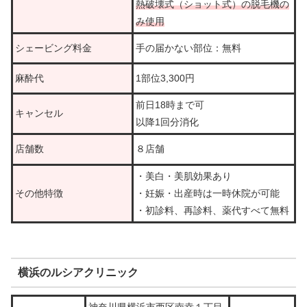
熱破壊式（ショット式）の脱毛機の
み使用
シェービング料金
手の届かない部位：無料
麻酔代
1部位3,300円
前日18時まで可
キャンセル
以降1回分消化
店舗数
８店舗
・美白・美肌効果あり
その他特徴
・妊娠・出産時は一時休院が可能
・初診料、再診料、薬代すべて無料
横浜のルシアクリニック
神奈川県横浜市西区南幸１丁目