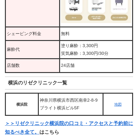
シェービング料金
無料
塗り麻酔：3,300円
麻酔代
笑気麻酔：3,300円/30分
店舗数
24店舗
横浜のリゼクリニック一覧
神奈川県横浜市西区南幸2-8-9
横浜院
地図
ブライト横浜ビル5F
＞＞リゼクリニック横浜院の口コミ・アクセスと予約前に
知るべき全て。
はこちら