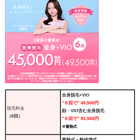
全身脱毛+VIO
”６回で” 49,500円
脱毛料金
顔・VIO含む全身脱毛
（6回）
”６回で” 93,500円
※蓄熱式
蓄熱式＋熱破壊式