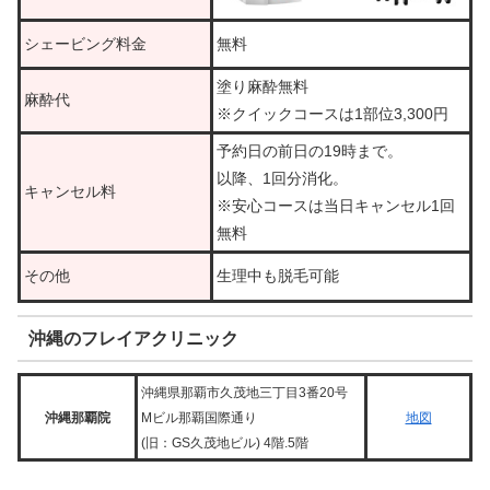
シェービング料金
無料
塗り麻酔無料
麻酔代
※クイックコースは1部位3,300円
予約日の前日の19時まで。
以降、1回分消化。
キャンセル料
※安心コースは当日キャンセル1回
無料
その他
生理中も脱毛可能
沖縄のフレイアクリニック
沖縄県那覇市久茂地三丁目3番20号
沖縄那覇院
Mビル那覇国際通り
地図
(旧：GS久茂地ビル) 4階.5階