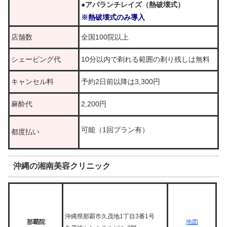
●アバランチレイズ（熱破壊式）
※熱破壊式のみ導入
店舗数
全国100院以上
シェービング代
10分以内で剃れる範囲の剃り残しは無料
キャンセル料
予約2日前以降は3,300円
麻酔代
2,200円
可能（1回プラン有）
都度払い
沖縄の湘南美容クリニック
沖縄県那覇市久茂地1丁目3番1号
那覇院
地図