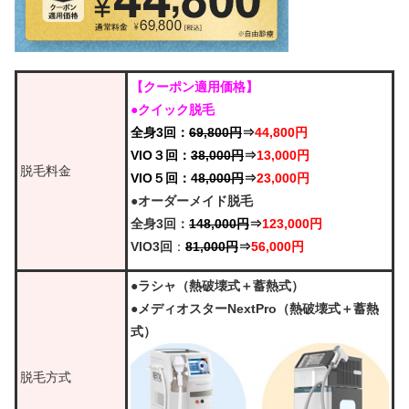
【クーポン適用価格】
●クイック脱毛
全身3回：
69,800円
⇒
44,800円
VIO３回：
38,000円
⇒
13,000円
脱毛料金
VIO５回：4
8,000円
⇒
23,000円
●オーダーメイド脱毛
全身3回：
148,000円
⇒
123,000円
VIO3回
：
81,000円
⇒
56,000円
●ラシャ（熱破壊式＋蓄熱式）
●メディオスターNextPro（熱破壊式＋蓄熱
式）
脱毛方式