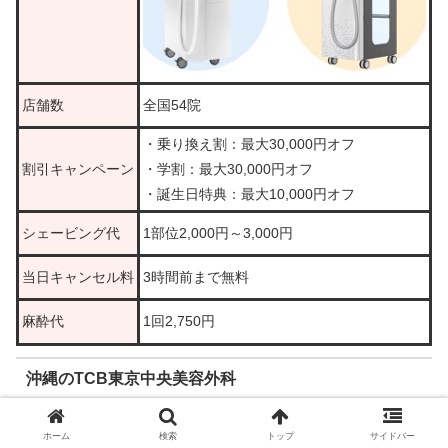
店舗数
全国54院
・乗り換え割：最大30,000円オフ
割引キャンペーン
・学割：最大30,000円オフ
・誕生日特典：最大10,000円オフ
シェービング代
1部位2,000円～3,000円
当日キャンセル料
3時間前まで無料
麻酔代
1回2,750円
沖縄のTCB東京中央美容外科
沖縄県那覇市久茂地1-1-1
ホーム
検索
トップ
サイドバー
那覇院
地図