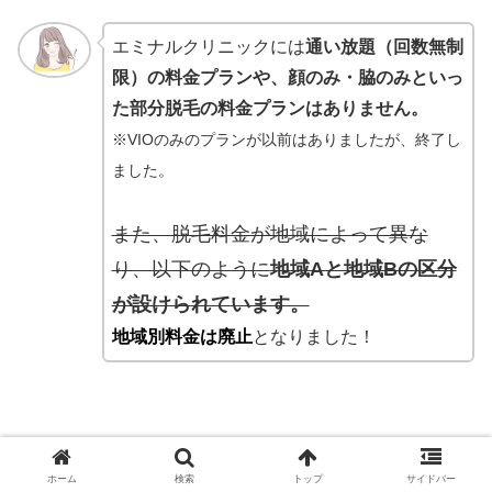
エミナルクリニックには
通い放題（回数無制
限）の料金プランや、顔のみ・脇のみといっ
た部分脱毛の料金プランはありません。
※VIOのみのプランが以前はありましたが、終了し
ました。
また、脱毛料金が地域によって異な
り、以下のように
地域Aと地域Bの区分
が設けられています。
地域別料金は廃止
となりました！
札幌院、仙台院、大宮院、千葉院、船橋院、新宿西口
ホーム
検索
トップ
サイドバー