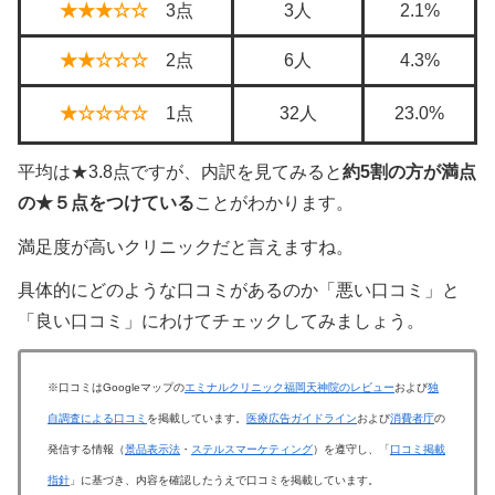
★★★☆☆
3点
3人
2.1%
★★☆☆☆
2点
6人
4.3%
★☆☆☆☆
1点
32人
23.0%
平均は★3.8点ですが、内訳を見てみると
約5割の方が満点
の★５点をつけている
ことがわかります。
満足度が高いクリニックだと言えますね。
具体的にどのような口コミがあるのか「悪い口コミ」と
「良い口コミ」にわけてチェックしてみましょう。
※口コミはGoogleマップの
エミナルクリニック福岡天神院のレビュー
および
独
自調査による口コミ
を掲載しています。
医療広告ガイドライン
および
消費者庁
の
発信する情報（
景品表示法
・
ステルスマーケティング
）を遵守し、「
口コミ掲載
指針
」に基づき、内容を確認したうえで口コミを掲載しています。