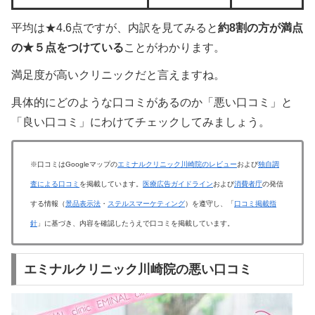
平均は★4.6点ですが、内訳を見てみると
約8割の方が満点
の★５点をつけている
ことがわかります。
満足度が高いクリニックだと言えますね。
具体的にどのような口コミがあるのか「悪い口コミ」と
「良い口コミ」にわけてチェックしてみましょう。
※口コミはGoogleマップの
エミナルクリニック川崎院のレビュー
および
独自調
査による口コミ
を掲載しています。
医療広告ガイドライン
および
消費者庁
の発信
する情報（
景品表示法
・
ステルスマーケティング
）を遵守し、「
口コミ掲載指
針
」に基づき、内容を確認したうえで口コミを掲載しています。
エミナルクリニック川崎院の悪い口コミ