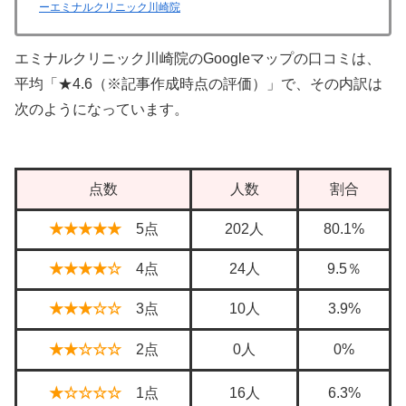
ーエミナルクリニック川崎院
エミナルクリニック川崎院のGoogleマップの口コミは、
平均「★4.6（※記事作成時点の評価）」で、その内訳は
次のようになっています。
点数
人数
割合
★★★★★
5点
202人
80.1%
★★★★☆
4点
24人
9.5％
★★★☆☆
3点
10人
3.9%
★★☆☆☆
2点
0人
0%
★☆☆☆☆
1点
16人
6.3%