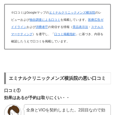
※口コミはGoogleマップの
エミナルクリニックメンズ横浜院
のレ
ビューおよび
独自調査による口コミ
を掲載しています。
医療広告ガ
イドライン
および
消費者庁
の発信する情報（
景品表示法
・
ステルス
マーケティング
）を遵守し、「
口コミ掲載指針
」に基づき、内容を
確認したうえで口コミを掲載しています。
エミナルクリニックメンズ横浜院の悪い口コミ
口コミ①
効果はあるが予約は取りにくい・・
全身とVIOを契約しました。2回目なので効