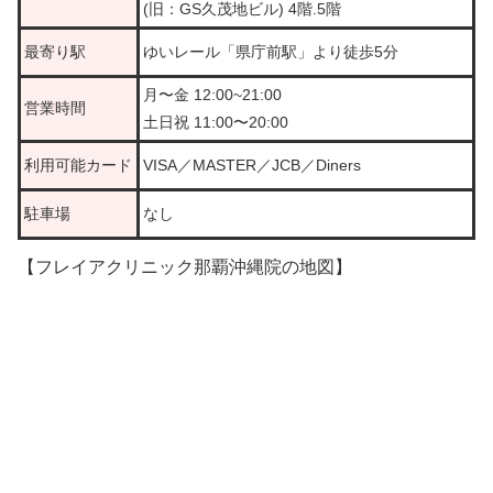
(旧：GS久茂地ビル) 4階.5階
最寄り駅
ゆいレール「県庁前駅」より徒歩5分
月〜金 12:00~21:00
営業時間
土日祝 11:00〜20:00
利用可能カード
VISA／MASTER／JCB／Diners
駐車場
なし
【フレイアクリニック那覇沖縄院の地図】