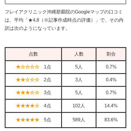
フレイアクリニック沖縄那覇院のGoogleマップの口コミ
は、平均「★4,8（※記事作成時点の評価）」で、その内
訳は次のようになっています。
点数
人数
割合
★☆☆☆☆
1点
5人
0.7%
★★☆☆☆
2点
3人
0.4%
★★★☆☆
3点
5人
0.7%
★★★★☆
4点
102人
14.4%
★★★★★
5点
589人
83.6%