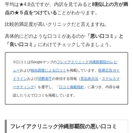
平均は★4.8点ですが、内訳を見てみると
8割以上の方が満
点の★５点をつけている
ことがわかります。
比較的満足度が高いクリニックだと言えますね。
具体的にどのような口コミがあるのか
「悪い口コミ」と
「良い口コミ」
にわけてチェックしてみましょう。
※口コミはGoogleマップの
フレイアクリニック沖縄那覇院のレビ
ュー
および
独自調査による口コミ
を掲載しています。
医療広告ガイ
ドライン
および
消費者庁
の発信する情報（
景品表示法
・
ステルスマ
ーケティング
）を遵守し、「
口コミ掲載指針
」に基づき、内容を確
認したうえで口コミを掲載しています。
フレイアクリニック沖縄那覇院の悪い口コミ