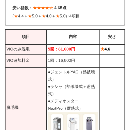
安い指数：
★★★★☆
4.65点
(
★
4.4＋
★
5.0＋
★
4.0＋
★
5.0
)÷4項目
項目
内容
安さ
VIOのみ脱毛
5回：81,600円
★
4.6
VIO追加料金
1回：16,800円
●ジェントルYAG（熱破壊
式）
●ラシャ（熱破壊式＋蓄熱
式）
●メディオスター
脱毛機
NextPro（蓄熱式）