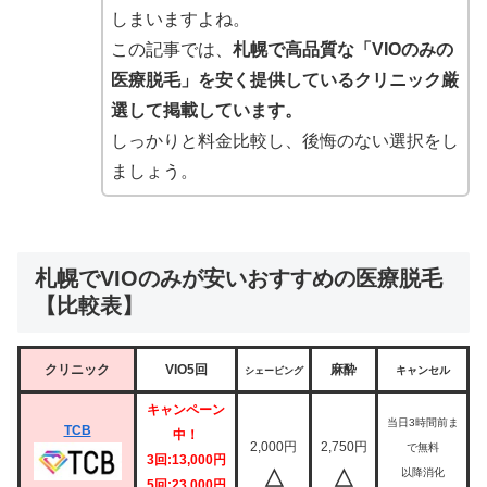
しまいますよね。
この記事では、
札幌で高品質な「VIOのみの
医療脱毛」を安く提供しているクリニック厳
選して掲載しています。
しっかりと料金比較し、後悔のない選択をし
ましょう。
札幌でVIOのみが安いおすすめの医療脱毛
【比較表】
クリニック
VIO5回
麻酔
キャンセル
シェービング
キャンペーン
当日3時間前ま
TCB
中！
2,000円
2,750円
で無料
3回:13,000円
△
△
以降消化
5回:23,000円