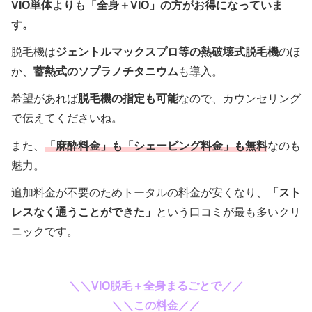
VIO単体よりも「全身＋VIO」の方がお得になっていま
す。
脱毛機は
ジェントルマックスプロ等の熱破壊式脱毛機
のほ
か、
蓄熱式のソプラノチタニウム
も導入。
希望があれば
脱毛機の指定も可能
なので、カウンセリング
で伝えてくださいね。
また、
「麻酔料金」も「シェービング料金」も無料
なのも
魅力。
追加料金が不要のためトータルの料金が安くなり、
「スト
レスなく通うことができた」
という口コミが最も多いクリ
ニックです。
＼＼VIO脱毛＋全身まるごとで／／
＼＼この料金／／