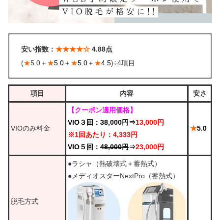
安い指数：
★★★★☆
4.88点
(
★
5.0＋
★
5.0＋
★
5.0＋
★
4.5
)÷4項目
項目
内容
安さ
【クーポン適用価格】
VIO３回：
38,000円
⇒
13,000円
VIOのみ料金
★
5.0
※1回あたり：4,333円
VIO５回：4
8,000円
⇒
23,000円
●ラシャ（熱破壊式＋蓄熱式）
●メディオスターNextPro（蓄熱式）
脱毛方式