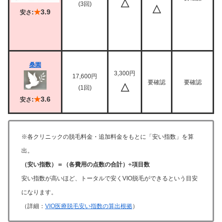
△
(3回)
△
★
3.9
安さ:
桑園
3,300円
17,600円
要確認
要確認
△
(1回)
★
3.6
安さ:
※各クリニックの脱毛料金・追加料金をもとに「安い指数」を算
出。
（安い指数）＝（各費用の点数の合計）÷項目数
安い指数が高いほど、トータルで安くVIO脱毛ができるという目安
になります。
（詳細：
VIO医療脱毛安い指数の算出根拠
）