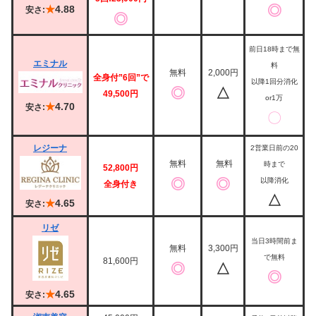
◎
★
4.88
安さ:
◎
前日18時まで無
エミナル
料
無料
2,000円
全身付”6回”で
以降1回分消化
◎
△
49,500円
or1万
★
4.70
安さ:
〇
レジーナ
2営業日前の20
無料
無料
時まで
52,800円
◎
◎
以降消化
全身付き
△
★
4.65
安さ:
リゼ
当日3時間前ま
無料
3,300円
で無料
81,600円
◎
△
◎
★
4.65
安さ: