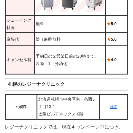
シェービング
無料
★
5.0
料金
麻酔代
塗り麻酔無料
★
5.0
予約日の２営業日前の20時まで。
キャンセル料
★
4.0
以降、1回分消化。
札幌のレジーナクリニック
北海道札幌市中央区南一条西5
丁目13-1
札幌院
地図
太陽ビルアネックス 6階
レジーナクリニックでは、現在キャンペーン中につき、