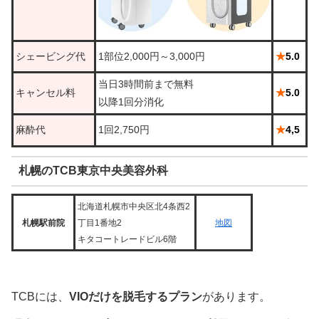
シェービング代
1部位2,000円～3,000円
★
5.0
当日3時間前まで無料
キャンセル料
★
5.0
以降1回分消化
麻酔代
1回2,750円
★
4,5
札幌のTCB東京中央美容外科
北海道札幌市中央区北4条西2
札幌駅前院
丁目1番地2
地図
キタコートレードビル6階
TCBには、
VIOだけを脱毛するプラン
があります。