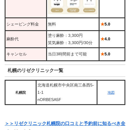
シェービング料金
無料
★
5.0
塗り麻酔：3,300円
麻酔代
★
4.0
笑気麻酔：3,300円/30分
キャンセル
当日3時間前まで可能
★
5.0
札幌のリゼクリニック一覧
北海道札幌市中央区南三条西5-
1-1
札幌院
地図
nORBESA5F
＞＞リゼクリニック札幌院の口コミと予約前に知るべき全