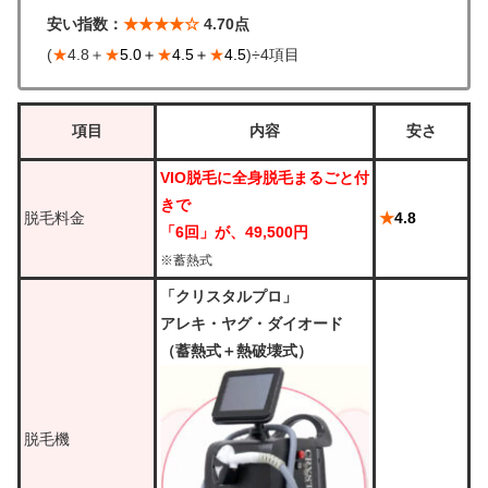
安い指数：
★★★★☆
4.70点
(
★
4.8＋
★
5.0＋
★
4.5＋
★
4.5
)÷4項目
項目
内容
安さ
VIO脱毛に全身脱毛まるごと付
きで
脱毛料金
★
4.8
「6回」が、49,500円
※蓄熱式
「クリスタルプロ」
アレキ・ヤグ・ダイオード
（蓄熱式＋熱破壊式）
脱毛機