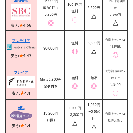
湘南美容
45,000円
予約2日前以降
10分以内
追加1回：
2,200円
は
無料
9,800円
△
3,300円
〇
◎
△
★
4.58
安さ:
当日キャンセル
アステリア
無料
3,300円
1回消化
90,000円
◎
△
◎
★
4.47
安さ:
1営業日前の19
フレイア
無料
無料
時まで
5回:52,800円
◎
◎
以降消化
全身付き
〇
★
4.4
安さ:
1,980円
VEL
1,100円
〜3,850
13,200円
当日キャンセル
～3,300円
円
(1回)
以降お断り
△
★
4.4
安さ:
△