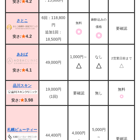
：15,000円
★
4.2
安さ:
6回：118,800
麻酔込みの
さとこ
無料
円
価格
要確認
◎
追加1回：
◎
★
4.2
安さ:
18,500円
あおば
1,000円～
なし
2営業日前まで
49,000円
△
△
△
★
4.1
安さ:
品川スキン
19,000円
無料
要確認
無し
(1回)
◎
★
3.98
安さ:
札幌ビューティー
5,000円
4,000円
44,400円
～
要確認