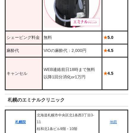
シェービング料金
無料
★
5.0
麻酔代
VIOの麻酔代：2,000円
★
4.5
WEB連絡前日18時まで無料
キャンセル
★
4.5
以降1回分消化or1万円
札幌のエミナルクリニック
北海道札幌市中央区北1条西3丁目3-
札幌院
11
地図
桂和北1条ビル9階・10階