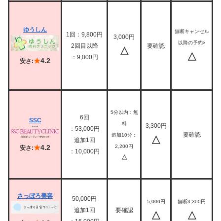
ゆうしん
無断キャンセル
1回：9,800円
3,000円
以降の予約×
2回目以降
要確認
△
△
：9,000円
★
4.2
安さ:
5分以内：無
6回
SSC
料
3,300円
：53,000円
要確認
追加10分：
△
追加1回
★
4.2
2,200円
安さ:
：10,000円
△
さっぼろ美容
50,000円
5,000円
無断3,300円
追加1回
要確認
△
△