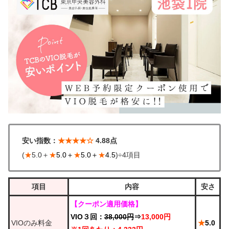
安い指数：
★★★★☆
4.88点
(
★
5.0＋
★
5.0＋
★
5.0＋
★
4.5
)÷4項目
項目
内容
安さ
【クーポン適用価格】
VIO３回：
38,000円
⇒
13,000円
VIOのみ料金
★
5.0