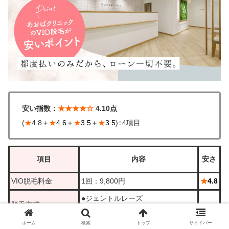
安い指数：
★★★★☆
4.10点
(
★
4.8＋
★
4.6
＋
★
3.5＋
★
3.5
)÷4項目
項目
内容
安さ
VIO脱毛料金
1回：9,800円
★
4.8
●ジェントルレーズ
脱毛方式
（熱破壊式）
ホーム
検索
トップ
サイドバー
剃り残し1部位1,000円