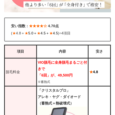
安い指数：
★★★★☆
4.70点
(
★
4.8＋
★
5.0＋
★
4.5＋
★
4.5
)÷4項目
項目
内容
安さ
VIO脱毛に全身脱毛まるごと付
きで
脱毛料金
★
4.8
「6回」が、49,500円
※蓄熱式
「クリスタルプロ」
アレキ・ヤグ・ダイオード
（蓄熱式＋熱破壊式）