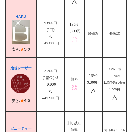
△
HAKU
9,800円
1部位
(1回)
1,000円
要確認
要確認
×5
〇
=49,000円
★
3.9
安さ:
池袋レーザー
予約2日前
3,300円
1部位
まで無料
(1部位)×3
無料
3,300円
以降予約30分毎
=9,900
◎
△
1,000円
×5
△
=49,500円
★
4.5
安さ:
剃り残し
ビューティー
無料
前日キャンセル