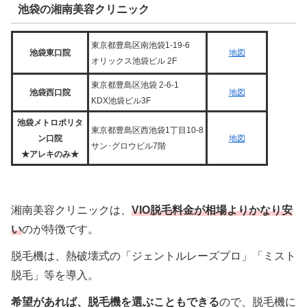
池袋の湘南美容クリニック
東京都豊島区南池袋1-19-6
池袋東口院
地図
オリックス池袋ビル 2F
東京都豊島区池袋 2-6-1
池袋西口院
地図
KDX池袋ビル3F
池袋メトロポリタ
東京都豊島区西池袋1丁目10-8
ン口院
地図
サン･グロウビル7階
★アレキのみ★
湘南美容クリニックは、
VIO脱毛料金が相場よりかなり安
い
のが特徴です。
脱毛機は、熱破壊式の「ジェントルレーズプロ」「ミスト
脱毛」等を導入。
希望があれば、脱毛機を選ぶこともできる
ので、脱毛機に