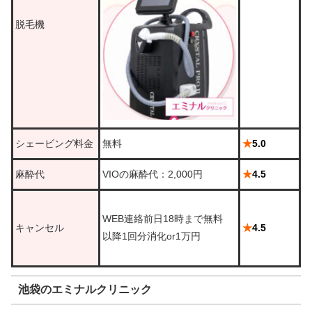
脱毛機
シェービング料金
無料
★
5.0
麻酔代
VIOの麻酔代：2,000円
★
4.5
WEB連絡前日18時まで無料
キャンセル
★
4.5
以降1回分消化or1万円
池袋のエミナルクリニック