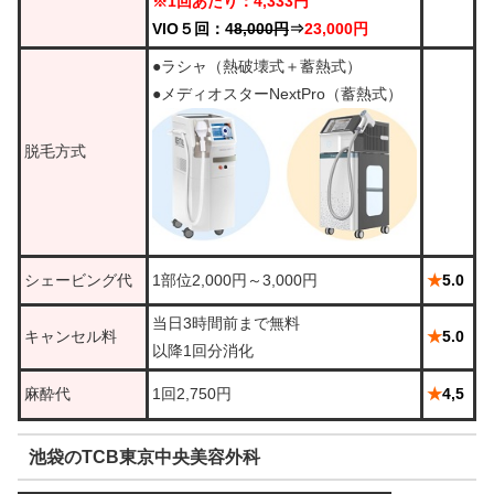
※1回あたり：4,333円
VIO５回：4
8,000円
⇒
23,000円
●ラシャ（熱破壊式＋蓄熱式）
●メディオスターNextPro（蓄熱式）
脱毛方式
シェービング代
1部位2,000円～3,000円
★
5.0
当日3時間前まで無料
キャンセル料
★
5.0
以降1回分消化
麻酔代
1回2,750円
★
4,5
池袋のTCB東京中央美容外科