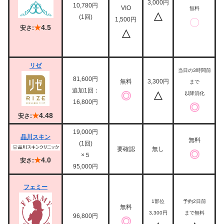
3,000円
10,780円
VIO
無料
△
(1回)
1,500円
〇
★
4.5
安さ:
△
リゼ
当日の3時間前
81,600円
無料
3,300円
まで
追加1回：
◎
△
以降消化
16,800円
◎
★
4.48
安さ:
19,000円
品川スキン
無料
(1回)
要確認
無し
◎
×５
★
4.0
安さ:
95,000円
フェミー
1部位
予約2日前
無料
3,300円
まで無料
96,800円
◎