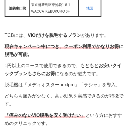
東京都豊島区東池袋1-8-1
池袋東口院
地図
WACCA IKEBUKURO 6F
TCBには、
VIOだけを脱毛するプラン
があります。
現在キャンペーン中につき、クーポン利用でかなりお得
に
脱毛が可能。
1円以上のコースで使用できるので、
もともとお安いクイ
ックプランもさらにお得
になるのが魅力です。
脱毛機は「メディオスターnextpro」「ラシャ」を導入。
どちらも痛みが少なく、高い効果を実感できるのが特徴で
す。
「痛みのないVIO
脱毛を安く受けたい」
という方におすす
めのクリニックです。