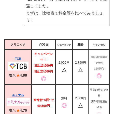
選しました。
まずは、比較表で料金等を比べてみましょ
う！
クリニック
VIO5回
麻酔
キャンセル
シェービング
キャンペーン
当日3時間前ま
TCB
中！
2,000円
2,750円
で無料
3回:13,000円
△
△
以降消化
5回:23,000円
◎
★
4.88
安さ:
◎
前日18時まで無
エミナル
料
無料
2,000円
全身付”6回”で
以降1回分消化
◎
△
49,500円
or1万
★
4.70
安さ: