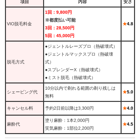
項目
内容
安さ
1回：9,800円
※都度払い可能
VIO脱毛料金
★
4.8
3回：28,500円
5回：45,000円
●ジェントルレーズプロ（熱破壊式）
●ジェントルマックスプロ（熱破壊
脱毛方式
式）
●スプレンダーX（熱破壊式）
●ミスト脱毛（熱破壊式）
10分以内で剃れる範囲の剃り残しは
シェービング代
★
5.0
無料
キャンセル料
予約2日前以降は3,300円
★
4.0
塗り麻酔：1本2,000円
麻酔代
★
4.5
笑気麻酔：1部位2,200円