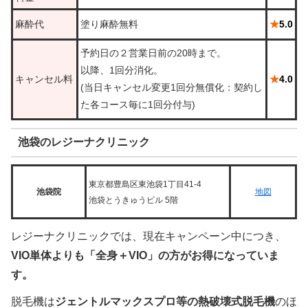
麻酔代
塗り麻酔無料
★
5.0
予約日の２営業日前の20時まで。
以降、1回分消化。
キャンセル料
★
4.0
(当日キャンセル変更1回分無償化：契約し
た各コース毎に1回分付与)
池袋のレジーナクリニック
東京都豊島区東池袋1丁目41-4
池袋院
地図
池袋とうきゅうビル 5階
レジーナクリニックでは、現在キャンペーン中につき、
VIO単体よりも「全身＋VIO」の方がお得になっていま
す。
脱毛機は
ジェントルマックスプロ等の熱破壊式脱毛機
のほ