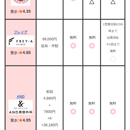
△
△
★
4.35
安さ:
1営業日前の19
時まで
フレイア
無料
無料
以降消化
99,000円
◎
◎
※1回まで
追加：半額
無料
★
4.85
安さ:
〇
初回
AND
4,980円
無料
無料
無料
＋
◎
◎
◎
7800円
×4
★
4.95
安さ:
=36,180円