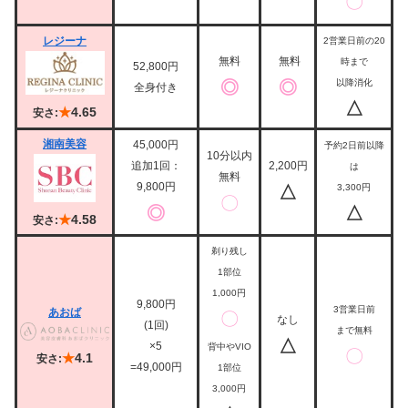
〇
レジーナ
2営業日前の20
無料
無料
時まで
52,800円
◎
◎
以降消化
全身付き
△
★
4.65
安さ:
湘南美容
45,000円
予約2日前以降
10分以内
追加1回：
2,200円
は
無料
9,800円
△
3,300円
〇
◎
△
★
4.58
安さ:
剃り残し
1部位
1,000円
9,800円
3営業日前
あおば
〇
なし
(1回)
まで無料
△
×5
背中やVIO
〇
★
4.1
安さ:
=49,000円
1部位
3,000円