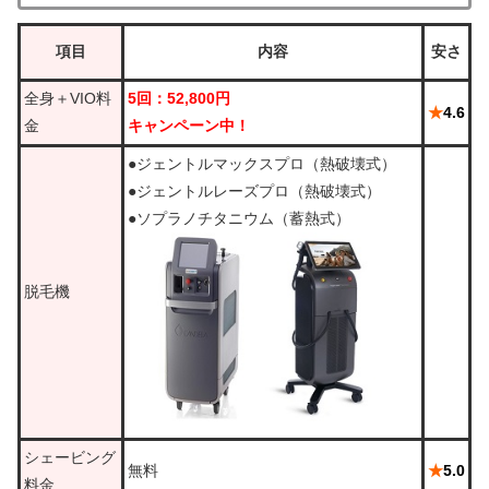
項目
内容
安さ
全身＋VIO料
5回：52,800円
★
4.6
金
キャンペーン中！
●ジェントルマックスプロ（熱破壊式）
●ジェントルレーズプロ（熱破壊式）
●ソプラノチタニウム（蓄熱式）
脱毛機
シェービング
無料
★
5.0
料金