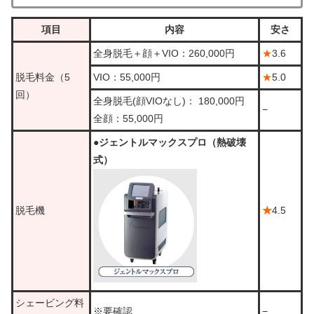
項目
内容
安さ
全身脱毛＋顔＋VIO：260,000円
★
3.6
脱毛料金（5
VIO：55,000円
★
5.0
回）
全身脱毛(顔VIOなし)： 180,000円
−
全顔：55,000円
●ジェントルマックスプロ（熱破壊
式）
脱毛機
★
4.5
シェービング料
※要確認
−