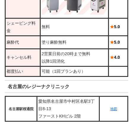
シェービング料
無料
★
5.0
金
麻酔代
塗り麻酔無料
★
5.0
2営業日前の20時まで無料
キャンセル料
★
4.0
以降1回消化
都度払い
可能（1回プランあり）
名古屋のレジーナクリニック
愛知県名古屋市中村区名駅3丁
目8-13
名古屋駅桜通院
地図
ファーストKHビル 2階