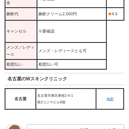
金
麻酔代
麻酔クリーム2,500円
★
4.5
キャンセル
※要確認
メンズ／レディ
メンズ・レディースとも可
ース
都度払い
都度払い可
名古屋のWスキンクリニック
名古屋市東区東桜2-4-1
名古屋
地図
第3コジマビル6階