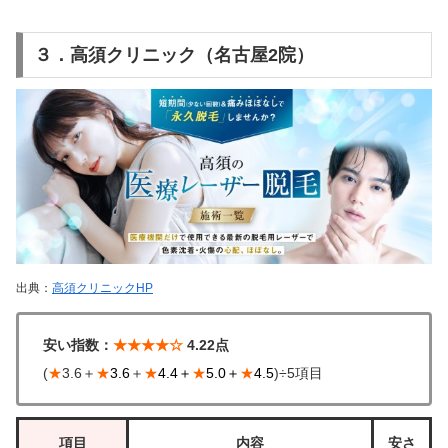
３．高須クリニック（名古屋2院）
出典：
高須クリニックHP
安い指数：
★★★★☆
4.22点
(
★
3.6＋
★
3.6
＋
★
4.4＋
★
5.0＋
★
4.5
)÷5項目
項目
内容
安さ