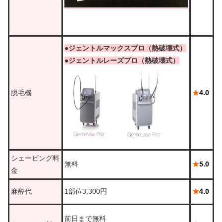
●ジェントルマックスプロ（熱破壊式）
●ジェントルレーズプロ（熱破壊式）
脱毛機
★
4.0
シェービング料
無料
★
5.0
金
麻酔代
1部位3,300円
★
4.0
前日まで無料