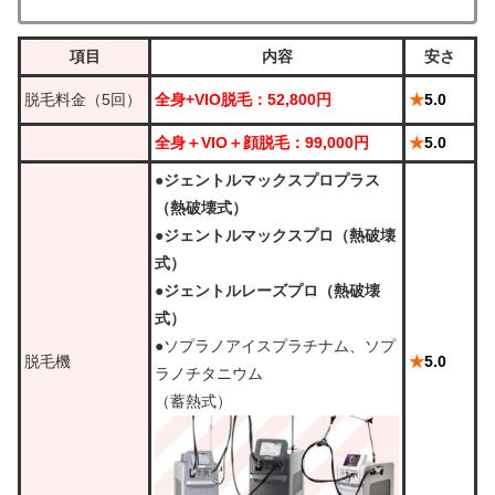
項目
内容
安さ
脱毛料金（5回）
全身+VIO脱毛：52,800円
★
5.0
全身＋VIO＋顔脱毛：99,000円
★
5.0
●ジェントルマックスプロプラス
（熱破壊式）
●ジェントルマックスプロ（熱破壊
式）
●ジェントルレーズプロ（熱破壊
式）
●ソプラノアイスプラチナム、ソプ
脱毛機
★
5.0
ラノチタニウム
（蓄熱式）