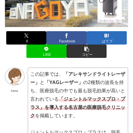
X
Facebook
はてブ
LINE
コピー
この記事では、
「アレキサンドライトレーザ
ー」
と
「YAGレーザー」
の2種類の波長を持
ち、医療脱毛の中でも最も脱毛効果が高いと
hana
言われている
「ジェントルマックスプロ・プ
ラス」を導入する名古屋の医療脱毛クリニッ
ク
を掲載しています。
ジェントルマックスプロ・プラスは、脱毛