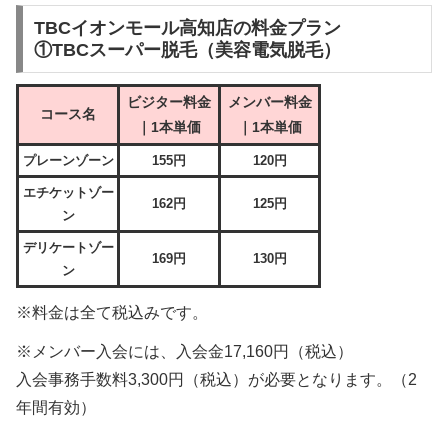
TBCイオンモール高知店の料金プラン
①
TBCスーパー脱毛（美容電気脱毛）
ビジター料金
メンバー料金
コース名
｜1本単価
｜1本単価
プレーンゾーン
155円
120円
エチケットゾー
162円
125円
ン
デリケートゾー
169円
130円
ン
※料金は全て税込みです。
※メンバー入会には、入会金17,160円（税込）
入会事務手数料3,300円（税込）が必要となります。（2
年間有効）