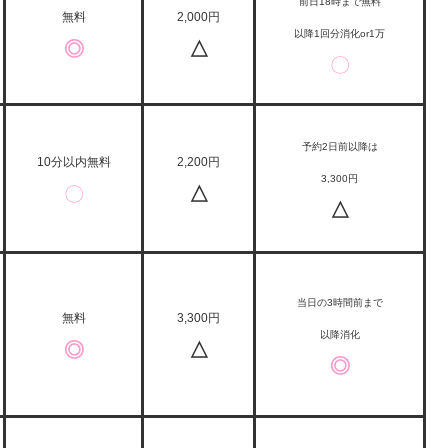
前日18時まで無料
無料
2,000円
以降1回分消化or1万
◎
△
〇
予約2日前以降は
10分以内無料
2,200円
3,300円
〇
△
△
当日の3時間前まで
無料
3,300円
以降消化
◎
△
◎