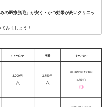
Oのみの医療脱毛」が安く・かつ効果が高いクリニッ
べてみましょう！
麻酔
キャンセル
シェービング
当日3時間前まで無料
2,000円
2,750円
以降消化
△
△
◎