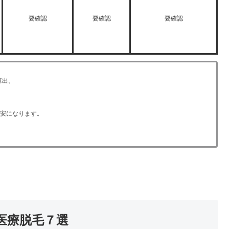
要確認
要確認
要確認
算出。
目安になります。
医療脱毛７選