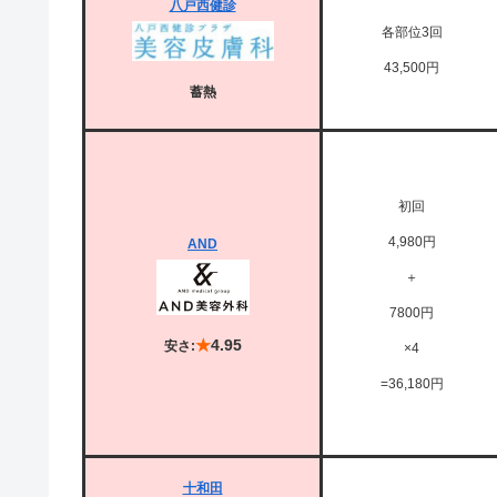
八戸西健診
各部位3回
43,500円
蓄熱
初回
4,980円
AND
＋
7800円
★
4.95
安さ:
×4
=36,180円
十和田