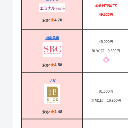
全身付”6回”で
49,500円
★
4.70
安さ:
湘南美容
45,000円
追加1回：9,800円
◎
★
4.58
安さ:
リゼ
81,600円
追加1回：16,800円
★
4.48
安さ: