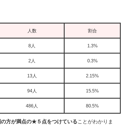
人数
割合
8人
1.3%
2人
0.3%
13人
2.15%
94人
15.5%
486人
80.5%
割の方が満点の★５点をつけている
ことがわかりま